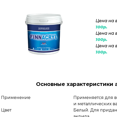
Цена на ва
100р.
Цена на ва
100р.
Цена на ва
100р.
Основные характеристики 
Применение
Применяется для в
и металлических в
Цвет
Белый. Для придан
акрила