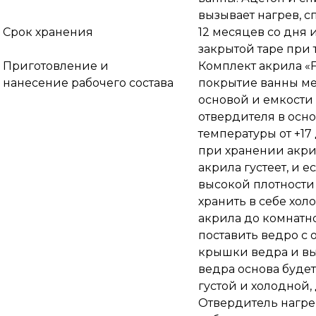
вызывает нагрев, с
Срок хранения
12 месяцев со дня 
закрытой таре при 
Приготовление и
Комплект акрила «
нанесение рабочего состава
покрытие ванны мет
основой и емкости
отвердителя в осн
температуры от +17
при хранении акри
акрила густеет, и ес
высокой плотности
хранить в себе холо
акрила до комнатно
поставить ведро с 
крышки ведра и вы
ведра основа будет
густой и холодной,
Отвердитель нагре