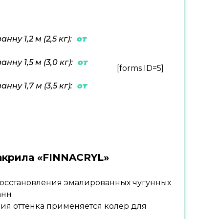
нну 1,2 м (2,5 кг):
от
нну 1,5 м (3,0 кг):
от
[forms ID=5]
нну 1,7 м (3,5 кг):
от
акрила «FINNACRYL»
осстановления эмалированных чугунных
анн
ия оттенка применяется колер для