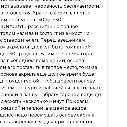
пирт вызывает неровность растекаемости.
изготовления. Хранить акрил в плотно
температуре от -30 до +30 С
FINNACRYL» рассчитан на полное
одом налива и состоит из емкости с
 с отвердителем. Перед введением
ову акрила он должен быть комнатной
 до +30 градусов. В зимнее время года
ла в холодном помещении, основа
ли его поставить в теплое место, то из-за
 основа акрила еще долгое время будет
д и будет густой. Чтобы довести основу
й температуры и рабочей вязкости, надо
основой в ванну, набрать горячей воды до
держать несколько минут. По краям
 жидкой и теплой, а в центре ведра
 далее надо перемешать основу акрила.
вать запрещается. Для приготовления