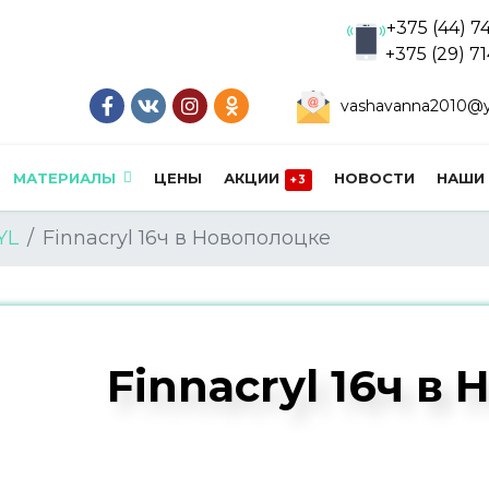
+375 (44) 7
+375 (29) 7
vashavanna2010@y
МАТЕРИАЛЫ
ЦЕНЫ
АКЦИИ
НОВОСТИ
НАШИ
+3
YL
Finnacryl 16ч в Новополоцке
Finnacryl 16ч в