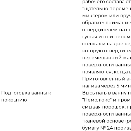
рабочего состава о
тщательно перемеш
миксером или вру
обратить внимание
отвердителем на ст
густая и при пере
стенках и на дне в
которую отвердител
перемешанный мате
поверхности ванны 
появляются, когда 
Приготовленный ак
налива через 5 мин
Подготовка ванны к
Высыпать в ванну 
покрытию
"Пемолюкс" и пром
смывая порошок, п
поверхности ванны
тканевой основе (
бумагу № 24 произв