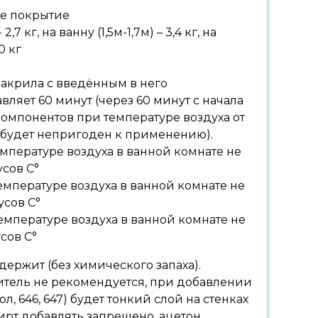
ое покрытие
 2,7 кг, на ванну (1,5м-1,7м) – 3,4 кг, на
0 кг
акрила с введённым в него
вляет 60 минут (через 60 минут с начала
омпонентов при температуре воздуха от
л будет непригоден к применению).
емпературе воздуха в ванной комнате не
усов С°
емпературе воздуха в ванной комнате не
усов С°
температуре воздуха в ванной комнате не
сов С°
держит (без химического запаха).
итель не рекомендуется, при добавлении
л, 646, 647) будет тонкий слой на стенках
ирт добавлять запрещено, ацетон