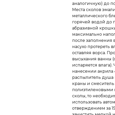
аналогичную) до п
Места сколов эмал
металлического бле
горячей водой до 
абразивной крошки
максимально напол
после заполнения 
насухо протереть в
оставляя ворса. П
высыхания ванны (
испаряется влага)
нанесении акрила 
распылитель душа 
краны и смеситель
полиэтиленовыми п
сколы, то необход
использовать авто
отверждением за 15
зачистить мелкой 