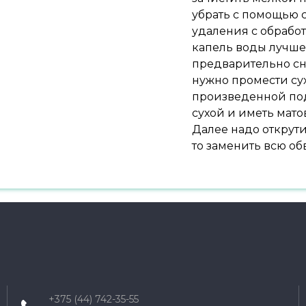
убрать с помощью с
удаления с обрабо
капель воды лучше 
предварительно сн
нужно промести су
произведенной под
сухой и иметь мат
Далее надо открут
то заменить всю об
+375 (44) 742-35-55