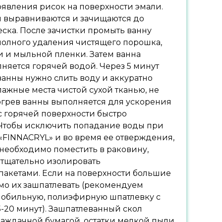
оявления рисок на поверхности эмали.
и выравниваются и зачищаются до
ска. После зачистки промыть ванну
полного удаления чистящего порошка,
 и мыльной пленки. Затем ванна
няется горячей водой. Через 5 минут
ванны нужно слить воду и аккуратно
лажные места чистой сухой тканью, не
рогрев ванны выполняется для ускорения
с горячей поверхности быстро
. Чтобы исключить попадание воды при
«FINNACRYL» и во время ее отверждения,
необходимо поместить в раковину,
 тщательно изолировать
акетами. Если на поверхности большие
имо их зашпатлевать (рекомендуем
мобильную, полиэфирную шпатлевку с
-20 минут). Зашпатлеванный скол
наждачной бумагой, остатки мелкой пыли