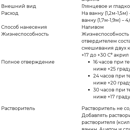
Внешний вид
Глянцевое и гладк
Расход
На ванну (1,2м-1,5м) -
ванну (1,7м-1,9м) – 4,
Способ нанесения
Наливом
Жизнеспособность
Жизнеспособность 
отвердителем соста
смешивания двух к
+17 до +30 С° акри
Полное отверждение
16 часов при т
ниже +25 град
24 часов при т
ниже +20 град
30 часов при 
ниже +17 граду
Растворитель
Растворитель не со
Добавлять раствор
растворителя (ксило
ванны. Ацетон и сп