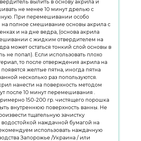
твердитель вылить в основу акрила и
ивать не менее 10 минут дрелью с
чную. При перемешивании особо
 на полное смешивание основы акрила с
енках и на дне ведра, (основа акрила
мешивании с жидким отвердителем на
едра может остаться тонкий слой основы в
ь не попал). Если использовать плохо
риал, то после отверждения акрила на
появятся желтые пятна, иногда пятна
ванной несколько раз попользуются.
рил нанести на поверхность методом
ут после 10 минут перемешивания .
примерно 150-200 гр. чистящего порошка
ыть внутреннюю поверхность ванны. Не
роизвести тщательную зачистку
 водостойкой наждачной бумагой на
рекомендуем использовать наждачную
одства Запорожье /Украина / или