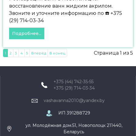
восстановление ванн жидким акрилом.
Звоните и уточните информацию по ☎️ +375
(29) 714-03-34
Подробнее...
Страница 1 из 5
1
2
3
4
5
Вперёд
В конец
+375 (44) 742-35-55
+375 (29) 714-03-34
vashavanna2010@yandex.by
ИП 391288729
ул. Молодёжная дом.51, Новополоцк 211440,
Беларусь